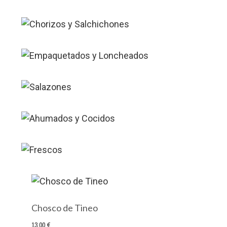
Emp
Chosco de Tineo
13,00 €