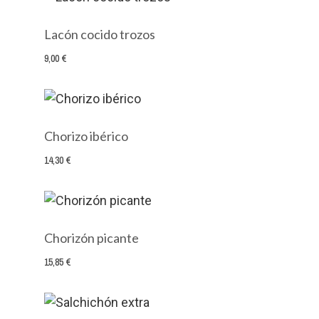
Lacón cocido trozos
9,00 €
Chorizo ibérico
14,30 €
Chorizón picante
15,85 €