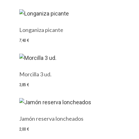
Longaniza picante
7,40 €
Morcilla 3 ud.
3,85 €
Jamón reserva loncheados
2,00 €