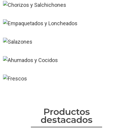
EM
A
Productos
destacados